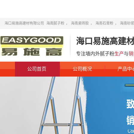
海口易施高建材有限公司
海南腻子粉
，
海南瓷砖胶
，
海南石膏粉
，
海南砂
海口易施高建
专注墙内外腻子粉
生产
与
销
公司首页
公司概况
产品中